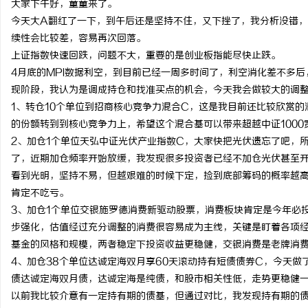
大家下午好，童童来了。
今天大A翻红了一下，到午后还是坚持不住，又下挫了，我分析没错
续性会比较差，容易再次回落。
上证指数快速回跌，问题不大，重要的是创业板指能尽快止跌。
4月底的MPI数据利空，到目前已经一周多时间了，利空消化差不多
林
现阶段，我认为是调成持仓和找准买点的机会，今天我会做较大的调
1、转仓10个单位到招商核心竞争力混合C，这是我目前还比较欣赏的
的份额转到到核心竞争力上，希望这个混合基可以带来超越中证1000
2、加仓1个单位天弘中证光伏产业指数C，大家快把光伏遗忘了吧，
了，近期加仓频率开始放缓，我发现很多投资者已经不加仓光伏甚至
看到光明，坚持不易，但越艰难的时候下定，捡到底部筹码的概率越
肯定不吃亏。
3、加仓1个单位交银施罗德消费新驱动股票，消费板块肯定是今年必
百
步强化，估值经过充分调整的消费很容易成为主线，关键是盯着各项
基金的风格和规模，两者稳定下投资收益更稳健，交银消费是老牌消费基
4、加仓38个单位达诚定海双月享60天滚动持有短债债券C，今天
债达诚定海双月债，达诚定海是纯债，和股市相关性低，走势更稳健
以前我比较介意有一定持有期的债基，但通过对比，我发现持有期的