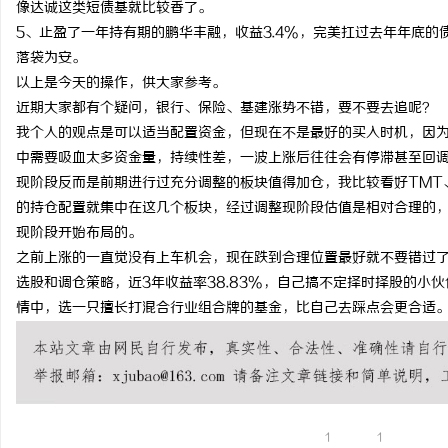
像达诚这类短债基就比较香了。
武汉配眼镜 上海配眼镜
武汉配眼镜 上海配眼镜
5、止盈了一年持有期的鹏华丰融，收益3.4%，完美扛过去年年底
落袋为安。
事
以上是今天的操作，供大家参考。
近期大家都有个疑问，银行、保险、基建涨势不错，要不要去追呢？
我个人的观点是可以适当配置资金，但现在不是最好的买入时机，因
中需要吸血太多资金量，持续性差，一波上涨后往往会有停滞甚至回
现阶段反而是前期进行过充分调整的板块值得加仓，我比较看好TMT
的持仓配置就集中在这几个板块，经过调整现阶段估值是相对合理的
现阶段开始布局的。
之前上涨的一直觉没有上车机会，现在跌到合理位置最好就不要错过
通
选股和调仓策略，近3年收益率38.83%，自己搞不定择时择股的小
情中，选一只擅长打混合行业组合牌的基金，比自己去踩点会更合适
1
1