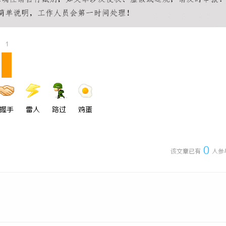
 上海配眼镜
全面解析电棍购买网站选择及使用指
安全与合法性
1
握手
雷人
路过
鸡蛋
0
该文章已有
人参