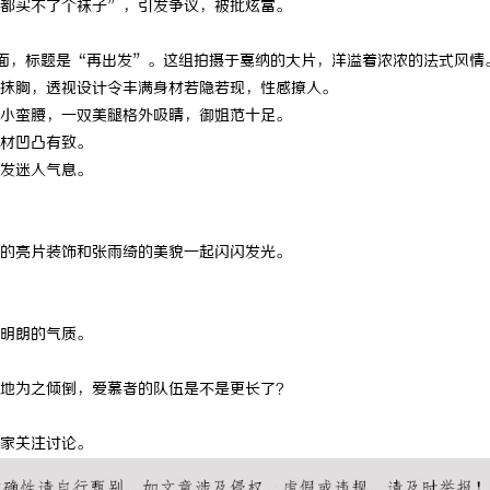
得都买不了个袜子”，引发争议，被批炫富。
月刊封面，标题是“再出发”。这组拍摄于戛纳的大片，洋溢着浓浓的法式风情
抹胸，透视设计令丰满身材若隐若现，性感撩人。
小蛮腰，一双美腿格外吸睛，御姐范十足。
材凹凸有致。
发迷人气息。
的亮片装饰和张雨绮的美貌一起闪闪发光。
明朗的气质。
地为之倾倒，爱慕者的队伍是不是更长了？
家关注讨论。