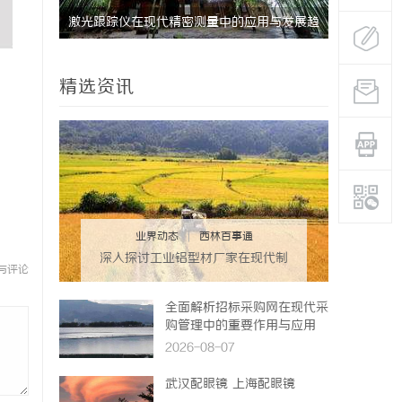
南，保障
激光跟踪仪在现代精密测量中的应用与发展趋
贝净 AC
势
全解析
精选资讯
业界动态
|
西林百事通
深入探讨工业铝型材厂家在现代制
与评论
造业中的重要角色与发展趋势
全面解析招标采购网在现代采
购管理中的重要作用与应用
2026-08-07
武汉配眼镜 上海配眼镜