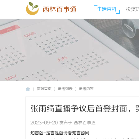
西林百事通
生活百科
投资
网站首页
资讯列表
资讯内容
张雨绮直播争议后首登封面，
西
›
›
›
2023-09-20 发布于 西林百事通
知吉凶-是吉是凶请看知吉凶网