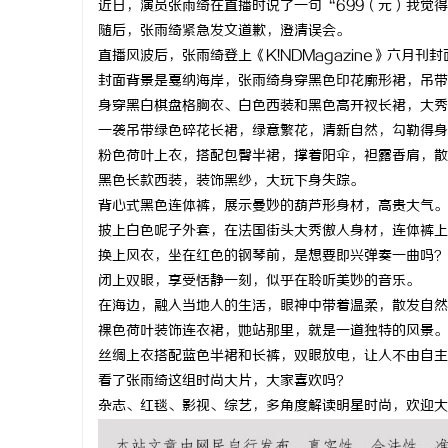
近日，演员张雨绮在直播时说了一句“699（元）我觉
随后，张雨绮紧急发文道歉，澄清误会。
直播风波后，张雨绮登上《K!NDMagazine》六
封面背景是戛纳海岸，张雨绮身穿黑色印花廓形裙，吊带
身穿黑白棋盘格胸衣、白色西装和黑色高开衩长裙，大秀
林
一袭吊带绿色碎花长裙，绿意繁花，清新自然，勾勒得身
粉色荷叶上衣，搭配包臀半裙，撑着阳伞，袒露香肩，散
黑色长款西装，装饰黑纱，大玩下身失踪。
背心式黑色连体裤，展示曼妙的葫芦形身材，高贵大气。
披上白色呢子外套，在法国街头大秀傲人身材，连体裤上
换上风衣，坐在红色的钢琴前，是想要即兴弹奏一曲吗？
闭上双眼，享受恬静一刻，似乎在聆听美妙的音乐。
在海边，融入当地人的生活，眼神中带着温柔，散发自然
百
裸色荷叶装饰连衣裙，她站那里，就是一道独特的风景。
丝绸上衣搭配蓝色半裙和长裤，双眼放电，让人不由自主
看了张雨绮这组时尚大片，大家喜欢吗？
杂志、红毯、影视、综艺，多角度解读明星时尚，欢迎大