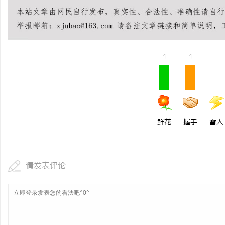
开店最怕“搜不到”为什么隔壁店铺没花钱，
揭秘！专业充电桩项目软
ai却天天给他免费派单？
哪些行业秘诀？
事
1
1
鲜花
握手
雷人
通
请发表评论