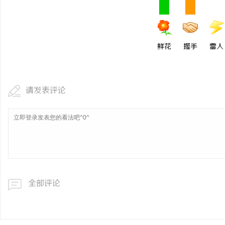
温婉灵动，一眼万年！久匠量身定制的眉眼
麻花影视：打造中国喜剧
唇，才是你整张脸的点睛之笔！淡颜系女生的
品牌
事
鲜花
握手
雷人
气质加分项
请发表评论
通
全部评论