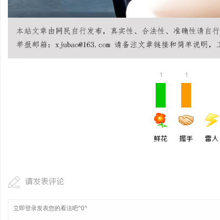
商标购买：即买即用，规避侵权风险
武汉配眼镜 上海配眼镜
事
1
1
通
鲜花
握手
雷人
请发表评论