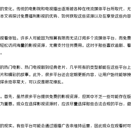
的变化。传统的电影院和电视播出逐渐被各种在线流媒体平台所取代，尤
本文将探讨免费福利影视的优势、如何获取这些资源以及在享受这些内容
观看体验。许多人可能因为预算有限而无法订阅多个流媒体平台，而免费
轻松访问海量的影视资源，无需支付任何费用。这对于那些喜欢追剧、看
。
的热门电影、热门电视剧到经典老片，几乎所有的类型都能在这些平台上
片和精彩的故事。此外，很多平台还会定期更新内容，让用户始终能够接
择余地非常大，可以说是眼花缭乱。
。首先，虽然很多平台提供免费的影视资源，但其中不乏一些可能存在版
为重要。观众在选择影视资源时，应该尽量选择那些合法合规的平台，避
的现实。有些平台可能会通过插播广告来维持运营，因此观众在观看时可