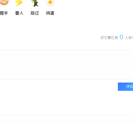
握手
雷人
路过
鸡蛋
0
该文章已有
人参
评