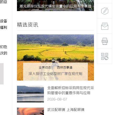
的妥
南，保障
激光跟踪仪在现代精密测量中的应用与发展趋
贝净 AC
势
全解析
设备
精选资讯
福利
们也
次的
业界动态
|
西林百事通
深入探讨工业铝型材厂家在现代制
造业中的重要角色与发展趋势
全面解析招标采购网在现代采
购管理中的重要作用与应用
2026-08-07
武汉配眼镜 上海配眼镜