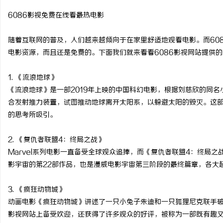
6086影视免费在线看最热电影
随着互联网的普及，人们越来越倾向于在家里舒适地观看电影。而60
电影资源，而且还是免费的。下面我们就来看看6086影视网站提供
林
1. 《流浪地球》
《流浪地球》是一部2019年上映的中国科幻电影，根据刘慈欣的同
合发射推力装置，试图推动地球离开太阳系，以躲避太阳的毁灭。这部
的思考所吸引。
2. 《复仇者联盟4：终局之战》
Marvel系列电影一直备受全球观众追捧，而《复仇者联盟4：终局
百
影宇宙的第22部作品，也是漫威电影宇宙第三阶段的最终篇章，各大
3. 《疯狂动物城》
动画电影《疯狂动物城》讲述了一只小兔子朱迪和一只狐狸尼克联手破
影视网站上备受欢迎，还获得了许多观众的好评，被称为一部既有趣