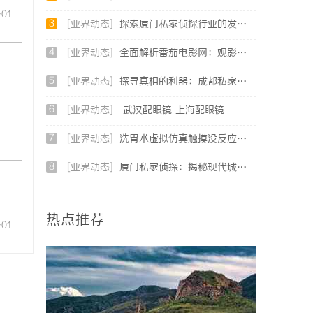
-01
3
[业界动态]
探索厦门私家侦探行业的发展与应用全景
4
[业界动态]
全面解析番茄电影网：观影体验与平台优势深度探讨
5
[业界动态]
探寻真相的利器：成都私家侦探服务全解析
6
[业界动态]
武汉配眼镜 上海配眼镜
7
[业界动态]
洗胃术虚拟仿真触摸没反应、画面卡顿？立方幻境破解难题
8
[业界动态]
厦门私家侦探：揭秘现代城市的隐秘守护者
热点推荐
-01