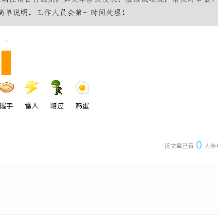
武汉配眼镜 上海配眼镜
1
握手
雷人
路过
鸡蛋
0
该文章已有
人参