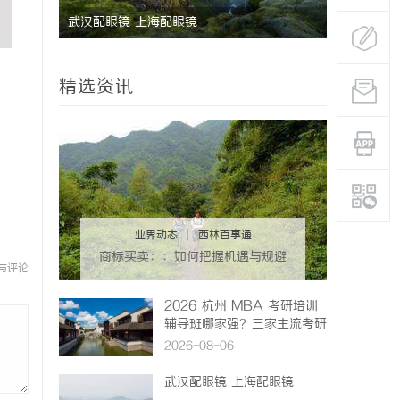
温婉灵动，一眼万年！久匠量身定制的眉眼
唇，才是你整张脸的点睛之笔！淡颜系女生的
精选资讯
气质加分项
业界动态
|
西林百事通
商标买卖：：如何把握机遇与规避
与评论
风险
2026 杭州 MBA 考研培训
辅导班哪家强？三家主流考研
机构推荐
2026-08-06
武汉配眼镜 上海配眼镜