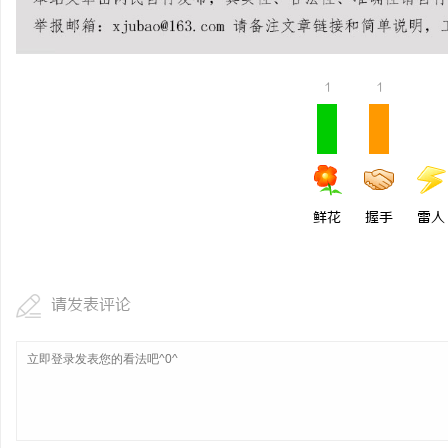
温婉灵动，一眼万年！久匠量身定制的眉眼
麻花影视：打造中国喜剧
唇，才是你整张脸的点睛之笔！淡颜系女生的
品牌
事
1
1
气质加分项
鲜花
握手
雷人
通
请发表评论