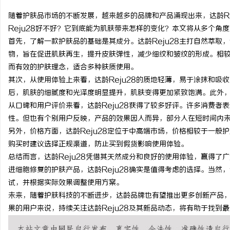
随着护肤品市场的不断发展，越来越多的品牌和产品涌现出来，达龄Re
Reju28好不好？它到底能为肌肤带来怎样的变化？本文将从多个角
首先，了解一款护肤品的基础是其成分。达龄Reju28主打自然萃取
物，旨在促进肌肤再生，提升皮肤弹性，减少细纹和皱纹的形成。相较于
林
而有效的护肤理念，适合多种肤质使用。
其次，从使用体验上来看，达龄Reju28的质地轻薄，易于涂抹和吸
后，肌肤的细腻度和光泽度明显提升，肌肤变得更加紧致饱满。此外
从口碑和用户评价来看，达龄Reju28获得了较多好评。许多消费者
性。但也有个别用户反映，产品的效果因人而异，部分人在短时间内
另外，价格方面，达龄Reju28定位于中高端市场，价格相较于一般
购买时建议选择正规渠道，防止买到假货影响使用体验。
总结而言，达龄Reju28凭借其天然成分和良好的使用体验，赢得了
百
进细胞修复的护肤产品，达龄Reju28确实是值得考虑的选择。当然
试，并根据实际效果调整使用方案。
未来，随着护肤科技的不断进步，达龄品牌也有望推出更多创新产品
果的用户来说，持续关注达龄Reju28及其新品动态，将有助于找到