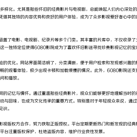
多样化。尤其是那些怀旧的经典影片与电视剧，总能唤起人们内心深处的
凭借其独特的内容优势和良好的用户体验，成为了众多影视爱好者心中的
，涵盖了电影、电视剧、纪录片等多个门类。其丰富的片库中，不仅收录了
这一独特定位使得6080影院成为了喜欢怀旧影迷寻找珍贵影视记忆的宝
体验的优化。网站界面简洁明了，分类清晰，便于用户检索和发现感兴趣的
畅的观看体验，极少出现卡顿和加载缓慢的情况。此外，6080影院还支
问和播放。
共同的记忆与情怀。通过重温那些经典影片，观众们能够更好地理解当时的
动与回味，也成为文化传承的重要方式。特别是对于年轻观众来说，通过
见识。
与影视版权方合作，努力获取正版授权。平台定期更新热门和新发现的经典
平台注重版权保护，杜绝盗版内容，维护行业良性发展。