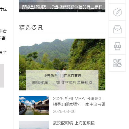
行业标杆
武汉配眼镜 上海配眼镜
荐优
精选资讯
平台
丰富
其全
业界动态
|
西林百事通
商标买卖：：如何把握机遇与规避
风险
2026 杭州 MBA 考研培训
辅导班哪家强？三家主流考研
机构推荐
2026-08-06
武汉配眼镜 上海配眼镜