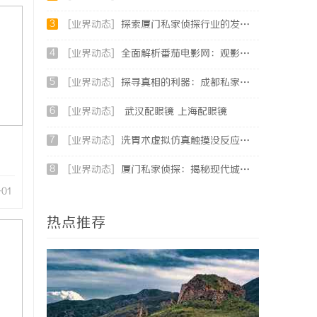
3
[业界动态]
探索厦门私家侦探行业的发展与应用全景
4
[业界动态]
全面解析番茄电影网：观影体验与平台优势深度探讨
5
[业界动态]
探寻真相的利器：成都私家侦探服务全解析
6
[业界动态]
武汉配眼镜 上海配眼镜
7
[业界动态]
洗胃术虚拟仿真触摸没反应、画面卡顿？立方幻境破解难题
8
[业界动态]
厦门私家侦探：揭秘现代城市的隐秘守护者
-01
热点推荐