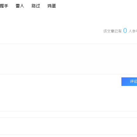
握手
雷人
路过
鸡蛋
0
该文章已有
人参
评