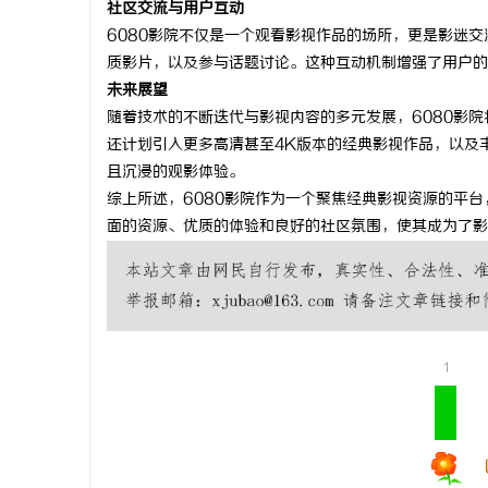
社区交流与用户互动
温婉灵动，一眼万年！久匠量身定制的眉眼
麻花影视：
6080影院不仅是一个观看影视作品的场所，更是影迷
质影片，以及参与话题讨论。这种互动机制增强了用户的
唇，才是你整张脸的点睛之笔！淡颜系女生的
品牌
事
未来展望
气质加分项
随着技术的不断迭代与影视内容的多元发展，6080影
还计划引入更多高清甚至4K版本的经典影视作品，以及
且沉浸的观影体验。
综上所述，6080影院作为一个聚焦经典影视资源的平
面的资源、优质的体验和良好的社区氛围，使其成为了影
通
1