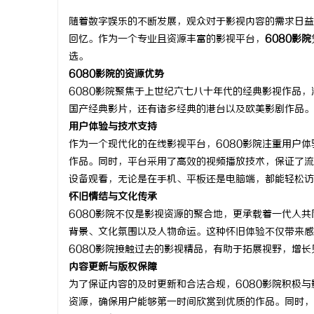
随着数字娱乐的不断发展，观众对于影视内容的需求日益
回忆。作为一个专业且资源丰富的影视平台，
6080影院
选。
6080影院的资源优势
林
6080影院聚焦于上世纪六七八十年代的经典影视作品
国产经典影片，还有诸多经典的港台以及欧美影剧作品。
用户体验与技术支持
作为一个现代化的在线影视平台，6080影院注重用户
作品。同时，平台采用了高效的视频播放技术，保证了流
设备观看，无论是在手机、平板还是电脑端，都能轻松访
怀旧情结与文化传承
6080影院不仅是影视资源的聚合地，更承载着一代人
百
背景、文化氛围以及人物命运。这种怀旧体验不仅带来感
6080影院接触过去的影视精品，有助于拓展视野，增长
内容更新与版权保障
为了保证内容的及时更新和合法合规，6080影院积极
资源，确保用户能够第一时间欣赏到优质的作品。同时，