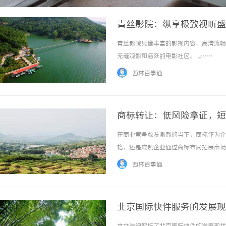
青丝影院：纵享极致视听盛
青丝影院凭借丰富的影视内容、高清流畅
无缝观影和活跃的电影社区。 ...……
西林百事通
商标转让：低风险拿证，短
在商业竞争愈发激烈的当下，商标作为企
格，还是成熟企业通过商标布局拓展市场
优先选择。相较于商标注册的漫长等待与
西林百事通
径。一、商标转让的核心优势与流程解析1、风
北京国际快件服务的发展现