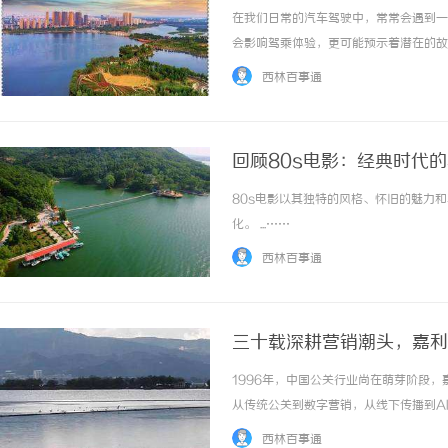
在我们日常的汽车驾驶中，常常会遇到一
会影响驾乘体验，更可能预示着潜在的故
防该问题，确保您的行车安全。一、汽车
西林百事通
结构与功能。半轴是连接车辆轮子与变速器的部
回顾80s电影：经典时代
80s电影以其独特的风格、怀旧的魅力
化。 ...……
西林百事通
三十载深耕营销潮头，嘉利
1996年，中国公关行业尚在萌芽阶段
从传统公关到数字营销，从线下传播到A
界生长，成长为集战略咨询、品牌营销、
西林百事通