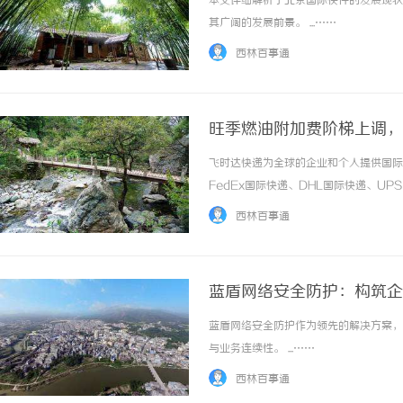
本文详细解析了北京国际快件的发展现状
其广阔的发展前景。 ...……
西林百事通
旺季燃油附加费阶梯上调，
上飞时达快递官网
飞时达快递为全球的企业和个人提供国际
虫草品牌哪个靠谱？虫草品牌哪个性价比高？
临沂成人高考哪家机构函
FedEx国际快递、DHL国际快递、U
虫草品牌哪个用户评价高？深度剖析玄鹿虫草
务。每到跨境发货旺季，国际快递燃油附
西林百事通
本。很多卖家困惑，分批次错峰寄件是否能分摊、
硬核实力
蓝盾网络安全防护：构筑企
蓝盾网络安全防护作为领先的解决方案，
与业务连续性。 ...……
西林百事通