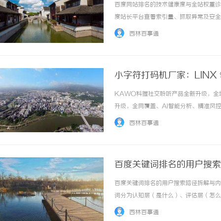
百度网站排名的技术健康度与全站权重诊断方案t
度站长平台查看索引量、抓取异常及安全
中百度蜘蛛的访问趋势，连续3天下降需检
西林百事通
扫描挂马，被浏览器... ...……
小字符打码机厂家：LINX
KAWO科握社交聆听产品全新升级，全
升级，全网覆盖、AI智能分析、精准风控
管理平台KAWO科握今日正式发布社交聆听
西林百事通
（SOV,ShareofVoice）完... ...……
百度关键词排名的用户搜索
百度关键词排名的用户搜索路径拆解与内容分层策
词分为认知层（是什么）、评估层（怎么
科式长文，解释定义、分类及基础原理，
西林百事通
比表，帮助用户筛选比较。决... ...……