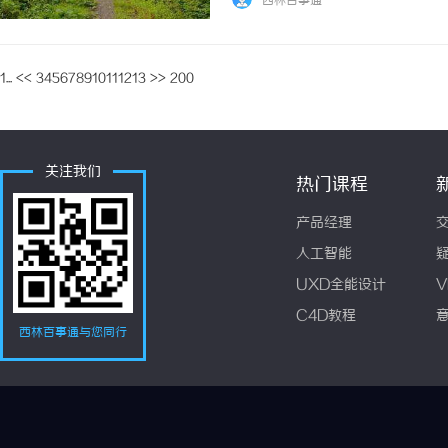
西林百事通
公司北京房山琉璃河联邦国际快递托运服务-安全
1...
<<
3
4
5
6
7
8
9
10
11
12
13
>>
200
关注我们
热门课程
产品经理
人工智能
UXD全能设计
V
C4D教程
西林百事通与您同行