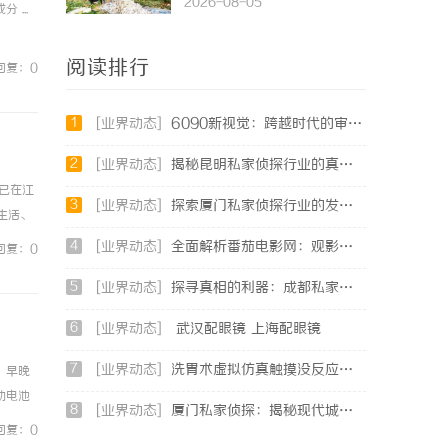
2026-08-05
...
阅读排行
回复：0
1
[业界动态]
6090新视觉：跨越时代的审美革新与文化传承
2
[业界动态]
揭秘昆明私家侦探行业的真实面貌与服务价值
已在江
3
[业界动态]
探索厦门私家侦探行业的发展与应用全景
生活、
格、北
4
[业界动态]
全面解析番茄电影网：观影体验与平台优势深度探讨
回复：0
5
[业界动态]
探寻真相的利器：成都私家侦探服务全解析
6
[业界动态]
武汉配眼镜 上海配眼镜
7
[业界动态]
洗胃术虚拟仿真触摸没反应、画面卡顿？立方幻境破解难题
，早晚
动电池
8
[业界动态]
厦门私家侦探：揭秘现代城市的隐秘守护者
”。现
回复：0