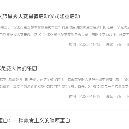
本文旅星秀大赛星宿启动仪式隆重启动
江海陵岛，“2023蜜丝赫本文旅星秀大赛”的星宿启动仪式隆重启动！阳江是一个充满
自然资源和人文景观。这次“2023蜜丝赫本文旅星秀大赛“与阳江文旅合作，就是
力，为其经济发展注入新活力，与全球共享阳江的美丽。在当晚活动现场，多位领导
时间：2023-11-13
|
阅读：79
|
市海陵岛经济开发... ...……
享免费大片的乐园
，成为电影爱好者们的最爱。在这个数字时代，越来越多的人选择在家中观看电影，而82
影体验。本文将为您介绍8280影院的特点和优势。首先，8280影院是一个提供免费
喜欢动作片、爱情片、悬疑片还是喜剧片，8280影院都能满足您的需求。只需要在
时间：2023-11-12
|
阅读：79
|
立即享受高... ...……
蛋白：一种素食主义的胶原蛋白