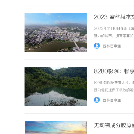
2023 蜜丝赫
2023年11月6日在阳
魅力的城市，拥有丰富的
维度地展示阳江的独特魅
西林百事通
伙伴莅临现场支持，包括阳江
8280影院：畅
8280影院免费看大片
院为他们提供了极致的观
看电影的平台。无论您是
西林百事通
输入8280影院的网址，即可
无动物成分胶原