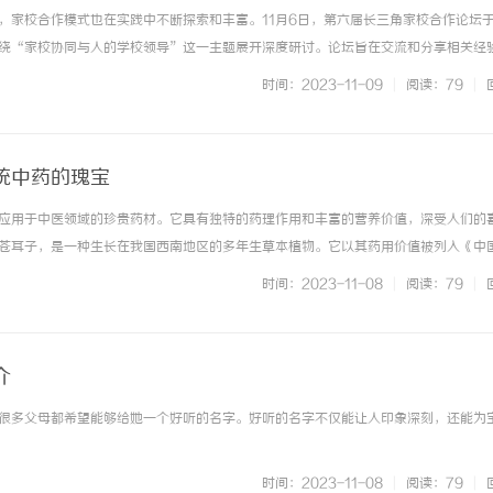
，家校合作模式也在实践中不断探索和丰富。11月6日，第六届长三角家校合作论坛
绕“家校协同与人的学校领导”这一主题展开深度研讨。论坛旨在交流和分享相关经
至全国的家校合作水平，积极促使更多家长积极参与到孩子的教育过程中来。值得一
时间：2023-11-09
|
阅读：79
|
开始实施《家庭教育促进法》... ...……
统中药的瑰宝
应用于中医领域的珍贵药材。它具有独特的药理作用和丰富的营养价值，深受人们的
苍耳子，是一种生长在我国西南地区的多年生草本植物。它以其药用价值被列入《中
济川蒲地蓝的主要成分包括生物碱、多糖、黄酮类化合物等，这些成分赋予了它许多
时间：2023-11-08
|
阅读：79
|
炎作用。研究表明，济川蒲地蓝中... ...……
介
很多父母都希望能够给她一个好听的名字。好听的名字不仅能让人印象深刻，还能为宝宝 
时间：2023-11-08
|
阅读：79
|