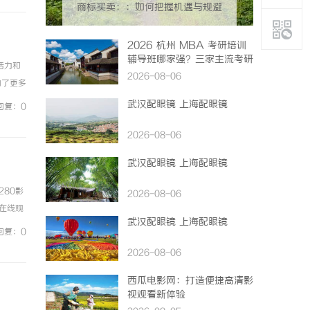
商标买卖：：如何把握机遇与规避
风险
2026 杭州 MBA 考研培训
辅导班哪家强？三家主流考研
活力和
机构推荐
2026-08-06
为了更多
及合作
武汉配眼镜 上海配眼镜
回复：0
2026-08-06
武汉配眼镜 上海配眼镜
80影
2026-08-06
在线观
武汉配眼镜 上海配眼镜
浏览器中
回复：0
2026-08-06
西瓜电影网：打造便捷高清影
视观看新体验