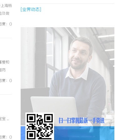
于上海杨
[业界动态]
验及做
提的
回复：0
喜爱和
国药
药理活
回复：0
...
回复：0