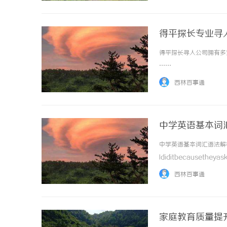
得平探长专业寻
得平探长寻人公司拥有多
……
西林百事通
中学英语基本词汇语
中学英语基本词汇语法解析bec
Ididitbecauseth
becauseofbecaus
西林百事通
...……
家庭教育质量提