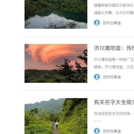
随着教育改革的不断深化
浦盛大开幕，此次论坛围
法，以提升长三角地区乃
西林百事通
是，从2022年开始，我国
济川蒲地蓝：传
济川蒲地蓝是一种被广泛
推崇。济川蒲地蓝，又名
典》并广泛应用于临床。
西林百事通
性。首先，济川蒲地蓝具有抗
有关名字大全简
在给宝宝取名字的时候，
……
西林百事通