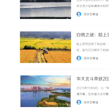
在如今全球化的时代，越
本文将介绍申请绿卡和护
卡持有者可以享受与当地
西林百事通
工作、亲属关系或投资等方式
白斑之谜：脸上
脸上突然出现了块白斑，
温婉灵动，一眼万年！久匠量身定制的眉眼
麻花影视：
忧，因为它们破坏了肌肤
唇，才是你整张脸的点睛之笔！淡颜系女生的
品牌
癜风，是一种慢性的色素
西林百事通
细胞负责产生色素，使皮肤、
气质加分项
华大北斗荣获2
2023年11月9日，
清开幕。在本届大会开幕
定，由上汽集团技术中心
西林百事通
申报的《基于北斗/多传感器融