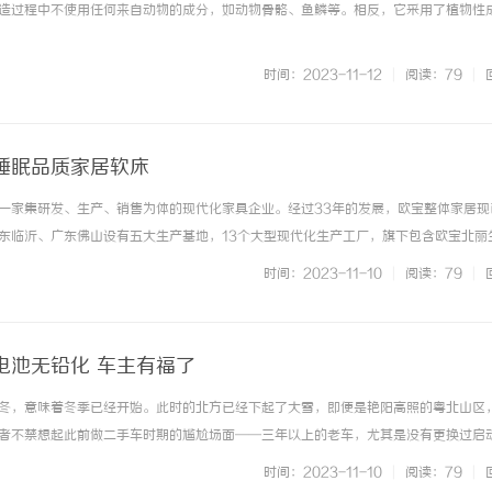
造过程中不使用任何来自动物的成分，如动物骨骼、鱼鳞等。相反，它采用了植物性成分 
时间：2023-11-12
|
阅读：79
|
睡眠品质家居软床
一家集研发、生产、销售为体的现代化家具企业。经过33年的发展，欧宝整体家居现
东临沂、广东佛山设有五大生产基地，13个大型现代化生产工厂，旗下包含欧宝北丽
纳居品、欧宝博巢、欧宝北境、欧宝缇美、欧宝森舍等九大系列品牌。涵盖了现代风
时间：2023-11-10
|
阅读：79
|
木套房、全屋定制等全系列... ...……
电池无铅化 车主有福了
冬，意味着冬季已经开始。此时的北方已经下起了大雪，即便是艳阳高照的粤北山区
者不禁想起此前做二手车时期的尴尬场面——三年以上的老车，尤其是没有更换过启
的冷风洗礼，早上不能着车的概率很高。过江龙、启动宝是冬季车辆救援必备“良药
时间：2023-11-10
|
阅读：79
|
电池依然采用的是传统铅酸电池... ...……