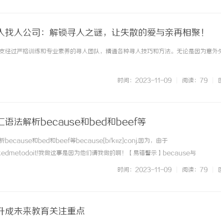
人找人公司：解锁寻人之谜，让失散的爱与亲再相聚！
支经过严格训练和专业素养的寻人团队，精通各种寻人技巧和方法。无论是因为意外失散 
时间：2023-11-09
|
阅读：79
|
法解析because和bed和beef等
ause和bed和beef等because[bɪ'kɒz]conj.因为，由于
eyaskedmetodoit!我做这事是因为他们请我做的啊！【易错警示】because与
ebecause后面跟一个句子，是来回答why问题，或者解释原因的。例如：Becauseitisra
时间：2023-11-09
|
阅读：79
|
升成未来教育关注重点