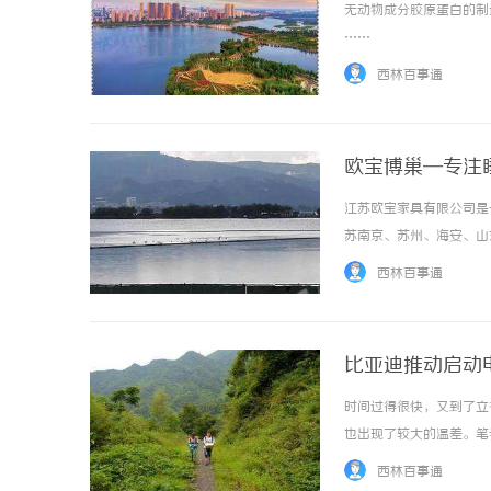
无动物成分胶原蛋白的制
……
西林百事通
欧宝博巢—专注
江苏欧宝家具有限公司是
苏南京、苏州、海安、山
欧宝朗驰、欧宝米缇、美
西林百事通
欧风格、美式套房、胡桃木实
比亚迪推动启动
时间过得很快，又到了立
也出现了较大的温差。笔
的老车，在室外经过一晚
西林百事通
在市面上绝大多数车辆的启动