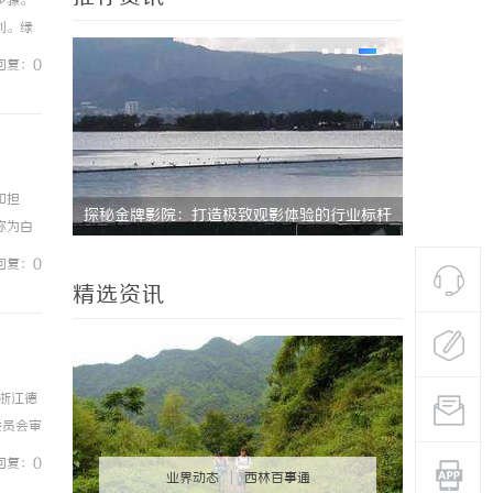
步骤。
利。绿
如通过
回复：0
和担
行业标杆
武汉配眼镜 上海配眼镜
称为白
。这些
回复：0
精选资讯
浙江德
委员会审
位共同
回复：0
业界动态
|
西林百事通