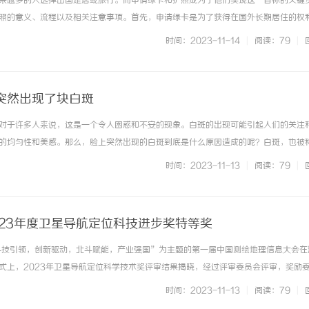
来越多的人选择出国定居或旅行。而申请绿卡和护照成为了他们实现这一目标的关键
照的意义、流程以及相关注意事项。首先，申请绿卡是为了获得在国外长期居住的权
公民相似的权益，包括就业、社会福利和教育等。申请绿卡需要满足一定的条件，例
时间：2023-11-14
|
阅读：79
|
，具体规定因国家而异。其次，... ...……
突然出现了块白斑
对于许多人来说，这是一个令人困惑和不安的现象。白斑的出现可能引起人们的关注
打造中国喜剧影视的新高地与文化
探秘金牌影院：打造极致观影体验的
的均匀性和美感。那么，脸上突然出现的白斑到底是什么原因造成的呢？白斑，也被
脱失性疾病。它通常是由于色素细胞（也称为黑色素细胞）的损失或功能障碍导致的
时间：2023-11-13
|
阅读：79
|
毛发和眼睛具有正常的颜色。当色... ...……
023年度卫星导航定位科技进步奖特等奖
以“科技引领，创新驱动，北斗赋能，产业强国”为主题的第一届中国测绘地理信息大会在
式上，2023年卫星导航定位科学技术奖评审结果揭晓，经过评审委员会评审，奖励
联合深圳华大北斗科技股份有限公司（以下简称“华大北斗”）等国内优势产学研单
时间：2023-11-13
|
阅读：79
|
合的车载无缝定位... ...……