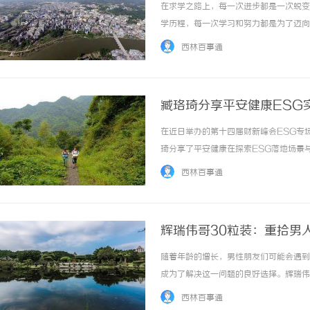
在求学之路上，每一次进步都是一次蜕变
学历程，每一次学习和努力都是为了迈向
究生之路的基石。23年来，我不仅积累
西林百事通
漫长的求学过程中，每一个挑战都是一次成长，
臧珞琦分享平安健康ESG
在近日举办的第十四届财新峰会ESG专场
琦分享了平安健康在探索ESG落地场景
任与商业价值有机统一，致力于创造更大
西林百事通
其行业属性本身就具有社会公共性质和特殊的ES
辉瑞伟哥30粒装：重拾男
随着年龄的增长，男性朋友们可能会遇到
成为了解决这一问题的良好选择。辉瑞伟
帮助男性获得更持久、更强硬的勃起。辉
西林百事通
的好处。拥有辉瑞伟哥30粒装，男性朋友们可以