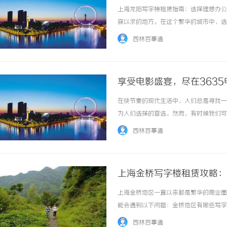
上海龙阳写字楼租赁指南：选择理想办公
寐以求的地方。在这个繁华的城市中，选
之一，其写字楼租赁市场备受瞩目。本文
西林百事通
先机。一、地理位置：龙阳地区的优势无可比拟
享受电影盛宴，尽在363
在快节奏的现代生活中，人们总是寻找一
为人们选择的首选。然而，有时候我们可
们的救星。在这众多的电影网站中，36
西林百事通
让观众可以随时随地享受电影盛宴。而最令人兴
上海金桥写字楼租赁攻略：
上海金桥地区一直以来都是繁华的商业圈
能会遇到以下问题：金桥地区有哪些写字
好地了解上海金桥写字楼租赁市场，本篇
西林百事通