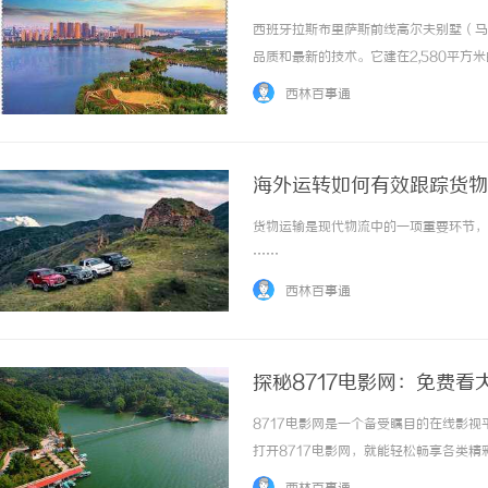
西班牙拉斯布里萨斯前线高尔夫别墅（马
品质和最新的技术。它建在2,580平方米
观。这是一个设施齐全的交钥匙工程。别
西林百事通
生间。现代开放式起居空间，配有豪华... ..
海外运转如何有效跟踪货物
货物运输是现代物流中的一项重要环节，货
……
西林百事通
探秘8717电影网：免费看
8717电影网是一个备受瞩目的在线影
打开8717电影网，就能轻松畅享各类精
是喜欢动作片、爱情片还是科幻片，都能在