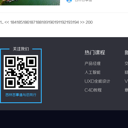
西林百事通
的大片也能在第一时间观看，让观众不错... 
1...
<<
184
185
186
187
188
189
190
191
192
193
194
>>
200
关注我们
热门课程
产品经理
人工智能
UXD全能设计
V
C4D教程
西林百事通与您同行