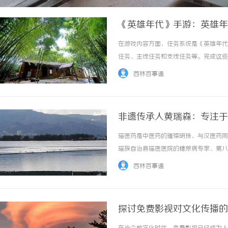
《英雄年代》手游：英雄年
必重温的热血之作，错过将
在游戏内容方面，任务系统是《英雄年代
任务、主线任务和支线任务等。完成这些
这些任务的难度会随着玩家等级的提升而逐
西林百事通
……
非遗传承人黄瑞森：专注于
瑶医药是中医药的璀璨明珠，与汉医药同
瑶族自治县瑶医医院的糖尿病专家、第八
于瑶医药的传承、研究与开发的公司。位于
西林百事通
的成立基于家族230多年瑶医药的沉淀历史，以
探讨免费影视对文化传播的