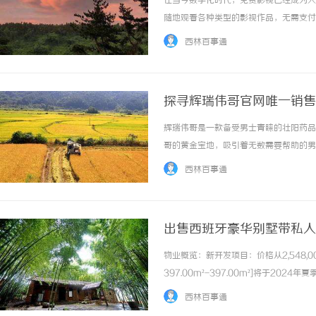
在当今数字化时代，免费影视已经成为人
随地观看各种类型的影视作品，无需支付
免费影视的普及让更多人接触到不同地域
西林百事通
了解到各种不同文化背景下的故事，增进了对世
探寻辉瑞伟哥官网唯一销售
辉瑞伟哥是一款备受男士青睐的壮阳药品
哥的黄金宝地，吸引着无数需要帮助的男
且在这里购买，还能享受到专业的咨询服
西林百事通
的神秘之处在于它的专业性和可靠性，让人放心
出售西班牙豪华别墅带私人
物业概览：新开发项目：价格从2,548,000
397.00m²-397.00m²]将于20
的三栋豪华别墅的独家开发项目。这些令
西林百事通
之遥的完... ...……